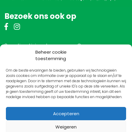
Bezoek ons ook op
Scouting Livingstone groep ©
Beheer cookie
toestemming
Om de beste ervaringen te bieden, gebruiken wij technologieën
Vrienden van Livingstone
zoals cookies om informatie over je apparaat op te slaan en/of te
raadplegen. Door in te stemmen met deze technologieën kunnen wij
gegevens zoals surfgedrag of unieke ID's op deze site verwerken. Als
je geen toestemming geeft of uw toestemming intrekt, kan dit een
nadelige invloed hebben op bepaalde functies en mogelijkheden.
Accepteren
Weigeren