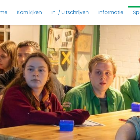
ome
Kom kijken
In-/ Uitschrijven
Informatie
Sp