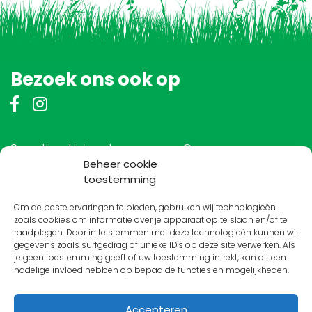
Bezoek ons ook op
Scouting Livingstone groep ©
Beheer cookie
toestemming
Om de beste ervaringen te bieden, gebruiken wij technologieën
Vrienden van Livingstone
zoals cookies om informatie over je apparaat op te slaan en/of te
raadplegen. Door in te stemmen met deze technologieën kunnen wij
gegevens zoals surfgedrag of unieke ID's op deze site verwerken. Als
je geen toestemming geeft of uw toestemming intrekt, kan dit een
nadelige invloed hebben op bepaalde functies en mogelijkheden.
Accepteren