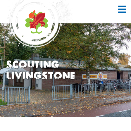
Scouting
Livingstone